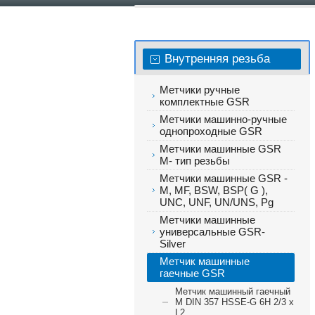
Внутренняя резьба
Метчики ручные
комплектные GSR
Метчики машинно-ручные
однопроходные GSR
Метчики машинные GSR
М- тип резьбы
Метчики машинные GSR -
M, MF, BSW, BSP( G ),
UNC, UNF, UN/UNS, Pg
Метчики машинные
универсальные GSR-
Silver
Метчик машинные
гаечные GSR
Метчик машинный гаечный
М DIN 357 HSSE-G 6H 2/3 x
L2